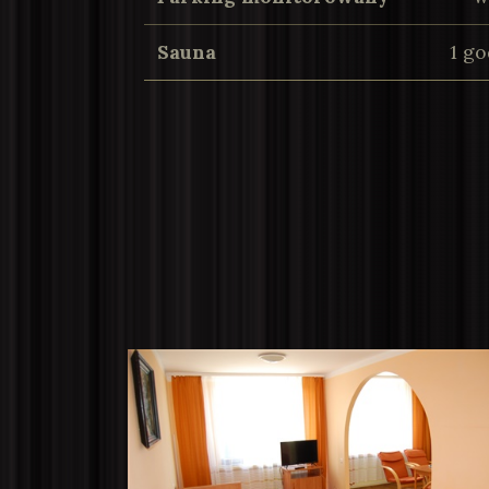
Sauna
1 go