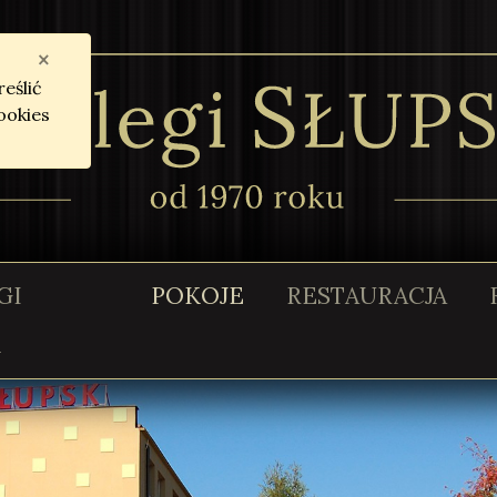
×
eślić
ookies
GI
POKOJE
RESTAURACJA
K