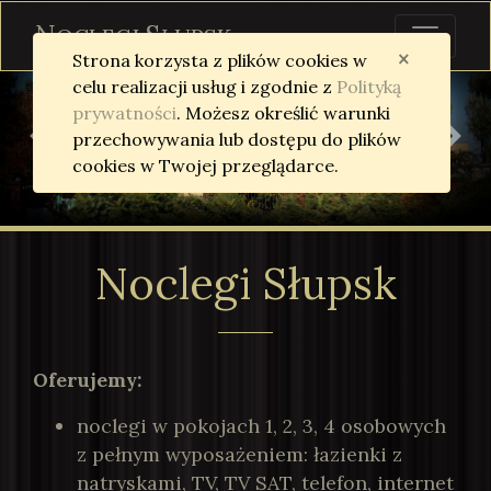
Przejdź do treści
N
S
OCLEGI
ŁUPSK
×
Strona korzysta z plików cookies w
celu realizacji usług i zgodnie z
Polityką
prywatności
. Możesz określić warunki
przechowywania lub dostępu do plików
Previous
Nex
cookies w Twojej przeglądarce.
Noclegi Słupsk
Oferujemy:
noclegi w pokojach 1, 2, 3, 4 osobowych
z pełnym wyposażeniem: łazienki z
natryskami, TV, TV SAT, telefon, internet